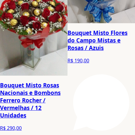
Bouquet Misto Flores
do Campo Mistas e
Rosas / Azuis
R$ 190,00
Bouquet Misto Rosas
Nacionais e Bombons
Ferrero Rocher /
Vermelhas / 12
Unidades
R$ 290,00