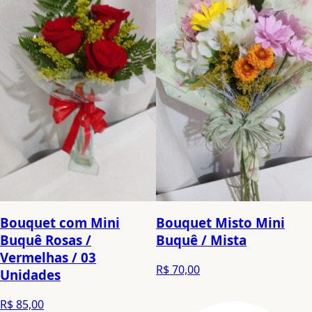
Bouquet com Mini
Bouquet Misto Mini
Buquê Rosas /
Buquê / Mista
Vermelhas / 03
R$ 70,00
Unidades
R$ 85,00