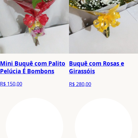
Mini Buquê com Palito
Buquê com Rosas e
Pelúcia É Bombons
Girassóis
R$ 150,00
R$ 280,00