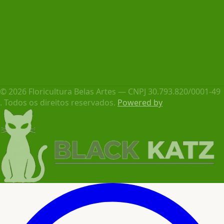
Ver no mapa
© 2026 Floricultura Belas Artes — CNPJ 30.793.820/0001-49
. Todos os direitos reservados.
Powered by