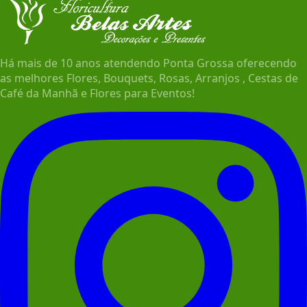
Há mais de 10 anos atendendo Ponta Grossa oferecendo
as melhores Flores, Bouquets, Rosas, Arranjos , Cestas de
Café da Manhã e Flores para Eventos!