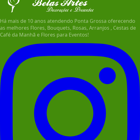
Há mais de 10 anos atendendo Ponta Grossa oferecendo
as melhores Flores, Bouquets, Rosas, Arranjos , Cestas de
Café da Manhã e Flores para Eventos!