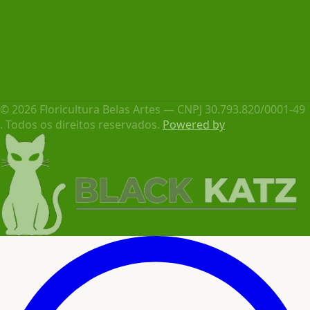
Ver no mapa
© 2026 Floricultura Belas Artes — CNPJ 30.793.820/0001-49
. Todos os direitos reservados.
Powered by