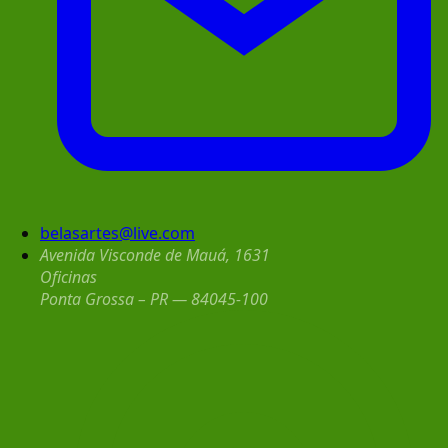
belasartes@live.com
Avenida Visconde de Mauá, 1631
Oficinas
Ponta Grossa – PR — 84045-100