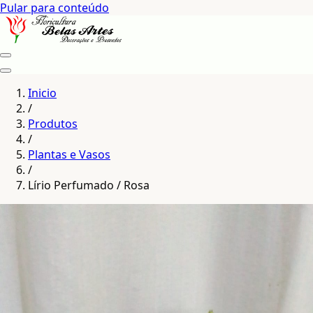
Pular para conteúdo
Inicio
/
Produtos
/
Plantas e Vasos
/
Lírio Perfumado / Rosa