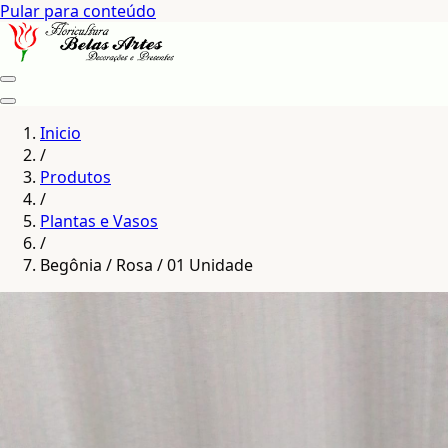
Pular para conteúdo
Inicio
/
Produtos
/
Plantas e Vasos
/
Begônia / Rosa / 01 Unidade