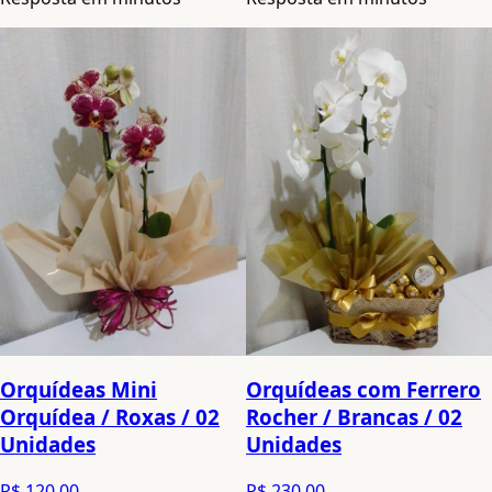
Orquídeas Mini
Orquídeas com Ferrero
Orquídea / Roxas / 02
Rocher / Brancas / 02
Unidades
Unidades
R$ 120,00
R$ 230,00