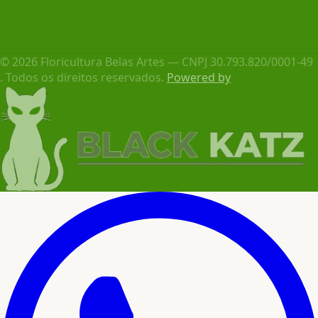
Ver no mapa
© 2026 Floricultura Belas Artes — CNPJ 30.793.820/0001-49
. Todos os direitos reservados.
Powered by