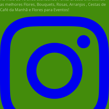
as melhores Flores, Bouquets, Rosas, Arranjos , Cestas de
Café da Manhã e Flores para Eventos!